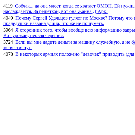
4119
Собчак... да она млеет, когда ее хватает ОМОН. Ей нужн
наслаждается. За решеткой, вот она Жанна Д’Арк!
4049
Почему Сергей Удальцов гуляет по Москве? Потому что и
прадедушки названа улица, что же не пошуметь.
3964
Я сторонник того, чтобы вообще всю информацию закрыть 
Вот урожай, первая черешня.
3724
Если вы мне дадите деньги за машину служебную, я не б
меня стиснут.
4078
В некоторых армиях положено "девочек" приводить (для с