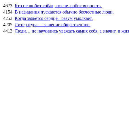
4673
Кто не любит собак, тот не любит верность.
4154
В назидания пускаются обычно бесчестные люди.
4253
Когда забьется сердце - разум умолкает.
4205
Литература — явление общественное.
4413
Люди… не научились уважать самих себя, а значит, и жиз