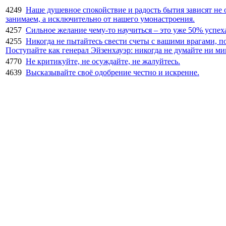
4249
Наше душевное спокойствие и радость бытия зависят не 
занимаем, а исключительно от нашего умонастроения.
4257
Сильное желание чему-то научиться – это уже 50% успех
4255
Никогда не пытайтесь свести счеты с вашими врагами, по
Поступайте как генерал Эйзенхауэр: никогда не думайте ни м
4770
Не критикуйте, не осуждайте, не жалуйтесь.
4639
Высказывайте своё одобрение честно и искренне.