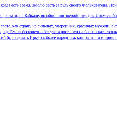
 когда есть время, люблю сесть за руль своего Фольксвагена. При
ка, кстати, на Байкале, возобновили звероферму. Для Иркутской
ете, как страну не сильных, уверенных, красивых мужчин, а с
 где Емеля бесконечно без учета роста цен на бензин катается н
тий будет делать Иркутск более нарядным, комфортным и привл