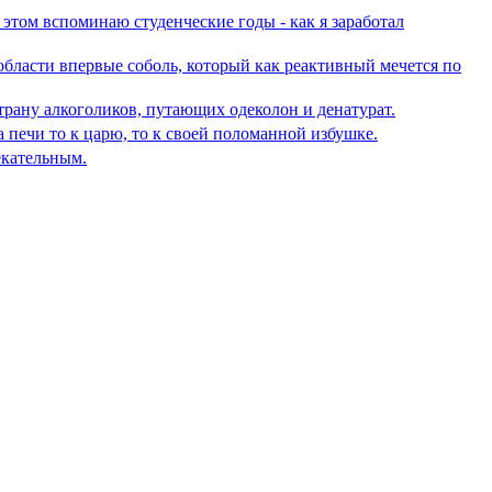
 этом вспоминаю студенческие годы - как я заработал
 области впервые соболь, который как реактивный мечется по
трану алкоголиков, путающих одеколон и денатурат.
а печи то к царю, то к своей поломанной избушке.
екательным.