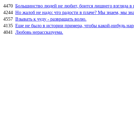
4470
Большинство людей не любит, боится лишнего взгляда в п
4244
Но жалоб не надо: что радости в плаче? Мы знаем, мы зна
4557
Взывать к чуду - развращать волю.
4135
Еще не было в истории примера, чтобы какой-нибудь народ
4041
Любовь нерассказуема.