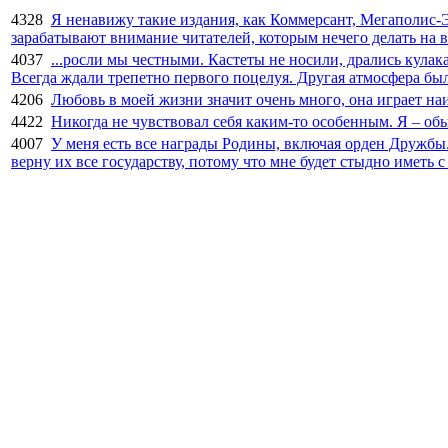
4328
Я ненавижу такие издания, как Коммерсант, Мегаполис-Эк
зарабатывают внимание читателей, которым нечего делать на в
4037
...росли мы честными. Кастеты не носили, дрались кулак
Всегда ждали трепетно первого поцелуя. Другая атмосфера был
4206
Любовь в моей жизни значит очень много, она играет на
4422
Никогда не чувствовал себя каким-то особенным. Я – об
4007
У меня есть все награды Родины, включая орден Дружбы.
верну их все государству, потому что мне будет стыдно иметь 