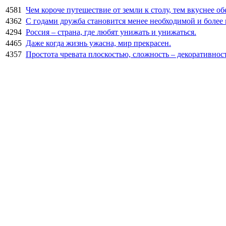
4581
Чем короче путешествие от земли к столу, тем вкуснее об
4362
С годами дружба становится менее необходимой и более
4294
Россия – страна, где любят унижать и унижаться.
4465
Даже когда жизнь ужасна, мир прекрасен.
4357
Простота чревата плоскостью, сложность – декоративнос