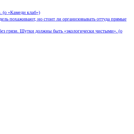
. (о «Камеди клаб»)
рдель похаживают, но стоит ли организовывать оттуда прямые
- без грязи. Шутки должны быть «экологически чистыми». (о