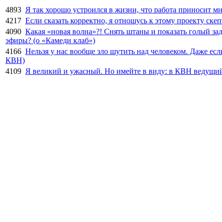
4893
Я так хорошо устроился в жизни, что работа приносит мн
4217
Если сказать корректно, я отношусь к этому проекту ске
4090
Какая «новая волна»?! Снять штаны и показать голый зад
эфиры? (о «Камеди клаб»)
4166
Нельзя у нас вообще зло шутить над человеком. Даже есл
КВН)
4109
Я великий и ужасный. Но имейте в виду: в КВН ведущий