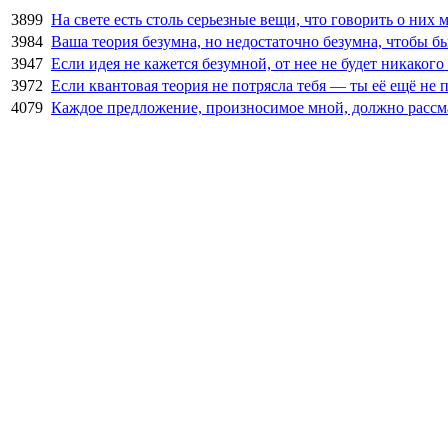
3899
На свете есть столь серьезные вещи, что говорить о них 
3984
Ваша теория безумна, но недостаточно безумна, чтобы б
3947
Если идея не кажется безумной, от нее не будет никакого 
3972
Если квантовая теория не потрясла тебя — ты её ещё не 
4079
Каждое предложение, произносимое мной, должно рассмат