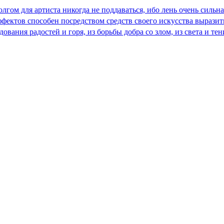
олгом для артиста никогда не поддаваться, ибо лень очень сильна
ектов способен посредством средств своего искусства выразить 
дования радостей и горя, из борьбы добра со злом, из света и те