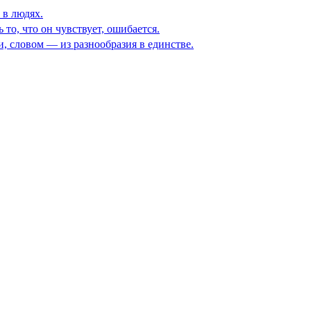
 в людях.
то, что он чувствует, ошибается.
ни, словом — из разнообразия в единстве.