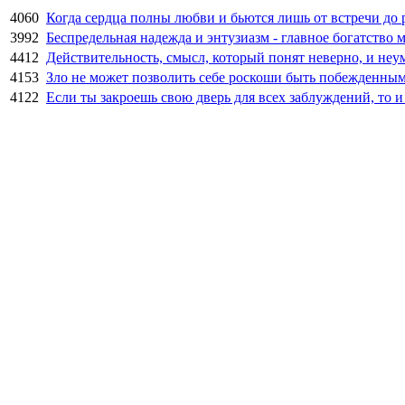
4060
Когда сердца полны любви и бьются лишь от встречи до р
3992
Беспредельная надежда и энтузиазм - главное богатство 
4412
Действительность, смысл, который понят неверно, и неум
4153
Зло не может позволить себе роскоши быть побежденным;
4122
Если ты закроешь свою дверь для всех заблуждений, то и