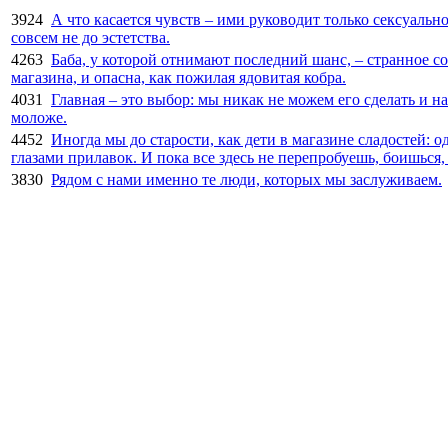
3924
А что касается чувств – ими руководит только сексуально
совсем не до эстетства.
4263
Баба, у которой отнимают последний шанс, – странное со
магазина, и опасна, как пожилая ядовитая кобра.
4031
Главная – это выбор: мы никак не можем его сделать и на
моложе.
4452
Иногда мы до старости, как дети в магазине сладостей: о
глазами прилавок. И пока все здесь не перепробуешь, боишься,
3830
Рядом с нами именно те люди, которых мы заслуживаем.