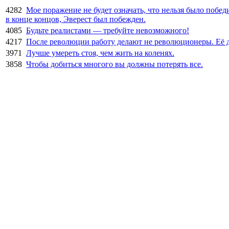
4282
Мое поражение не будет означать, что нельзя было побед
в конце концов, Эверест был побежден.
4085
Будьте реалистами — требуйте невозможного!
4217
После революции работу делают не революционеры. Её 
3971
Лучше умереть стоя, чем жить на коленях.
3858
Чтобы добиться многого вы должны потерять все.