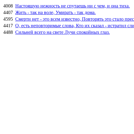
4008
Настоящую нежность не спутаешь ни с чем, и она тиха.
4407
Жить - так на воле, Умирать - так дома.
4595
Смерти нет - это всем известно, Повторять это стало прес
4417
О, есть неповторимые слова, Кто их сказал - истратил с
4488
Сильней всего на свете Лучи спокойных глаз.