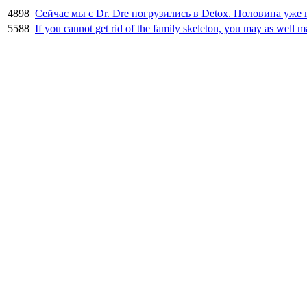
4898
Сейчас мы с Dr. Dre погрузились в Detox. Половина уже 
5588
If you cannot get rid of the family skeleton, you may as well m