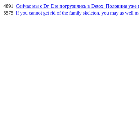
4891
Сейчас мы с Dr. Dre погрузились в Detox. Половина уже 
5575
If you cannot get rid of the family skeleton, you may as well m