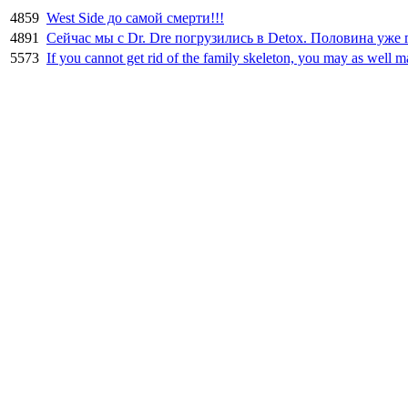
4859
West Side до самой смерти!!!
4891
Сейчас мы с Dr. Dre погрузились в Detox. Половина уже 
5573
If you cannot get rid of the family skeleton, you may as well m