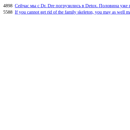
4898
Сейчас мы с Dr. Dre погрузились в Detox. Половина уже 
5588
If you cannot get rid of the family skeleton, you may as well m