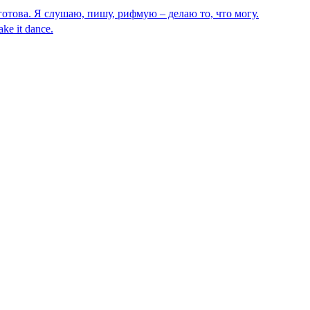
готова. Я слушаю, пишу, рифмую – делаю то, что могу.
ake it dance.