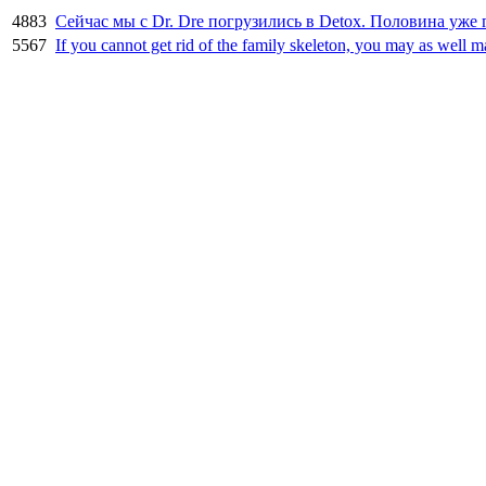
4883
Сейчас мы с Dr. Dre погрузились в Detox. Половина уже 
5567
If you cannot get rid of the family skeleton, you may as well m