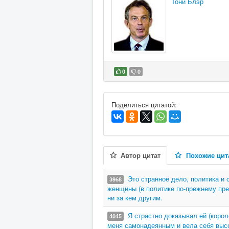
Тони Блэр
0
0
В избранное
Поделиться цитатой:
Автор цитат
Похожие цит
Это странное дело, политика и 
3968
женщины (в политике по-прежнему пре
ни за кем другим.
Я страстно доказывал ей (коро
4045
меня самонадеянным и вела себя высо