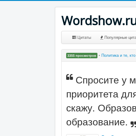
Wordshow.r
Цитаты
Популярные цит
•
Политика и те, кт
3355 просмотров
Спросите у 
приоритета для
скажу. Образо
образование.