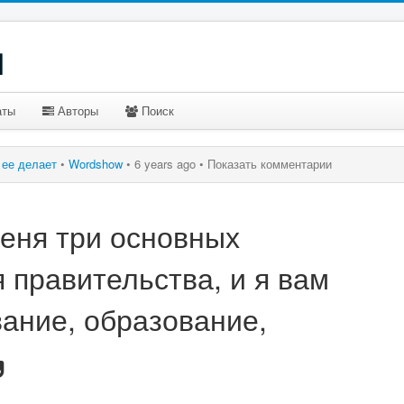
u
аты
Авторы
Поиск
о ее делает
•
Wordshow
•
6 years ago •
Показать комментарии
меня три основных
 правительства, и я вам
вание, образование,