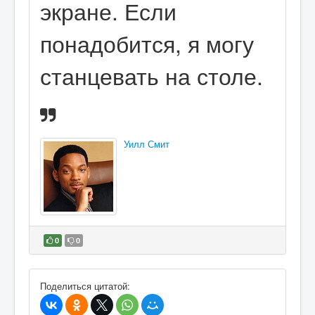
экране. Если
понадобится, я могу
станцевать на столе.
Уилл Смит
0
0
В избранное
Поделиться цитатой: