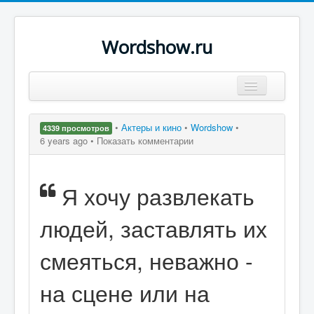
Wordshow.ru
Цитаты
•
Актеры и кино
•
Wordshow
•
4339 просмотров
Популярные цитаты
6 years ago •
Показать комментарии
Авторы
Я хочу развлекать
Поиск
людей, заставлять их
смеяться, неважно -
на сцене или на