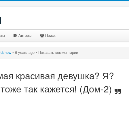
u
аты
Авторы
Поиск
rdshow
•
6 years ago •
Показать комментарии
мая красивая девушка? Я?
тоже так кажется! (Дом-2)