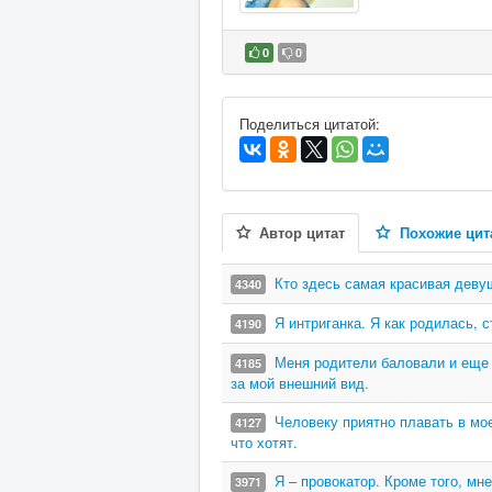
0
0
В избранное
Поделиться цитатой:
Автор цитат
Похожие цит
Кто здесь самая красивая девуш
4340
Я интриганка. Я как родилась, с
4190
Меня родители баловали и еще 
4185
за мой внешний вид.
Человеку приятно плавать в мо
4127
что хотят.
Я – провокатор. Кроме того, мн
3971