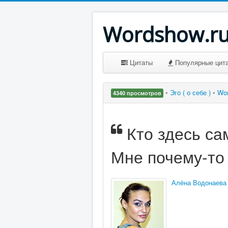
Wordshow.r
Цитаты
Популярные цит
•
Эго ( о себе )
•
Wo
4340 просмотров
Кто здесь са
Мне почему-то 
Алёна Водонаева