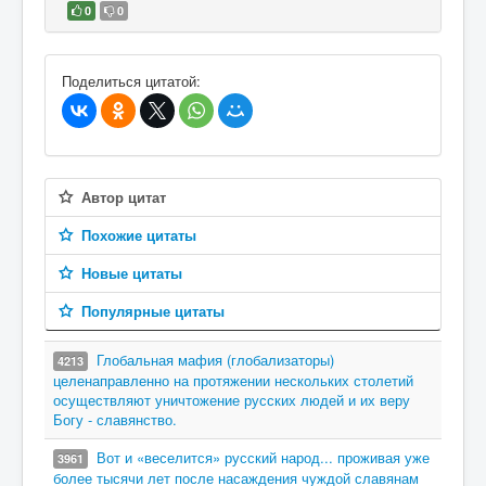
0
0
В избранное
Поделиться цитатой:
Автор цитат
Похожие цитаты
Новые цитаты
Популярные цитаты
Глобальная мафия (глобализаторы)
4213
целенаправленно на протяжении нескольких столетий
осуществляют уничтожение русских людей и их веру
Богу - славянство.
Вот и «веселится» русский народ... проживая уже
3961
более тысячи лет после насаждения чуждой славянам