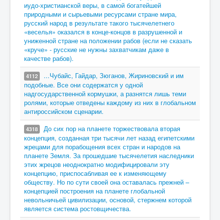
иудо-христианской веры, в самой богатейшей
природными и сырьевыми ресурсами стране мира,
русский народ в результате такого тысячелетнего
«веселья» оказался в конце-концов в разрушенной и
униженной стране на положении рабов (если не сказать
«круче» - русские не нужны захватчикам даже в
качестве рабов).
...Чубайс, Гайдар, Зюганов, Жириновский и им
4112
подобные. Все они содержатся у одной
надгосударственной кормушки, а разнятся лишь теми
ролями, которые отведены каждому из них в глобальном
антироссийском сценарии.
До сих пор на планете торжествовала вторая
4318
концепция, созданная три тысячи лет назад египетскими
жрецами для порабощения всех стран и народов на
планете Земля. За прошедшие тысячелетия наследники
этих жрецов неоднократно модифицировали эту
концепцию, приспосабливая ее к изменяющему
обществу. Но по сути своей она оставалась прежней –
концепцией построения на планете глобальной
невольничьей цивилизации, основой, стержнем которой
является система ростовщичества.