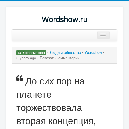
Wordshow.ru
Цитаты
•
Люди и общество
•
Wordshow
•
4318 просмотров
Популярные цитаты
6 years ago •
Показать комментарии
Авторы
До сих пор на
Поиск
планете
торжествовала
вторая концепция,