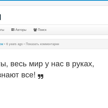
u
аты
Авторы
Поиск
ow
•
6 years ago •
Показать комментарии
, весь мир у нас в руках,
знают все!