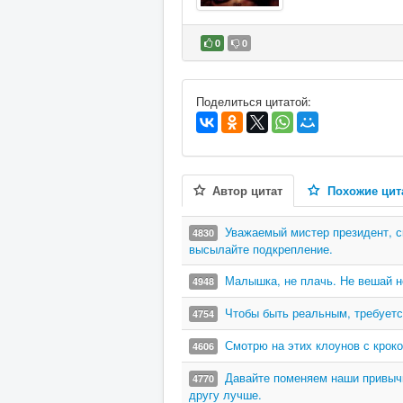
0
0
В избранное
Поделиться цитатой:
Автор цитат
Похожие цит
Уважаемый мистер президент, с
4830
высылайте подкрепление.
Малышка, не плачь. Не вешай но
4948
Чтобы быть реальным, требуетс
4754
Смотрю на этих клоунов с крок
4606
Давайте поменяем наши привычк
4770
другу лучше.