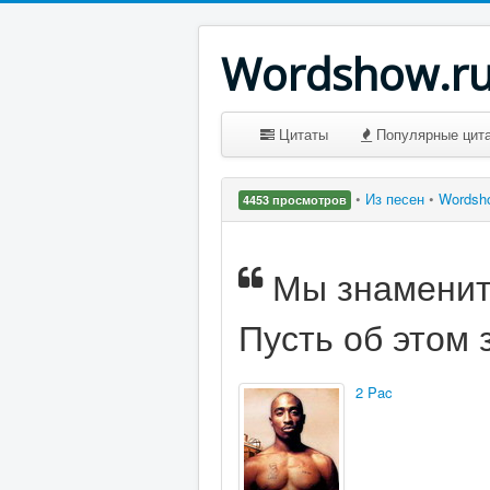
Wordshow.r
Цитаты
Популярные цит
•
Из песен
•
Wordsh
4453 просмотров
Мы знамениты
Пусть об этом 
2 Pac