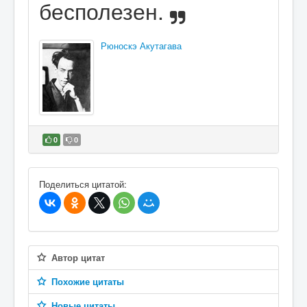
бесполезен.
Рюноскэ Акутагава
0
0
В избранное
Поделиться цитатой:
Автор цитат
Похожие цитаты
Новые цитаты