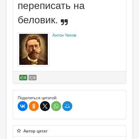
переписать на
беловик.
Антон Чехов
0
0
В избранное
Поделиться цитатой:
Автор цитат