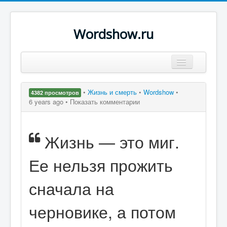
Wordshow.ru
Цитаты
•
Жизнь и смерть
•
Wordshow
•
4382 просмотров
Популярные цитаты
6 years ago •
Показать комментарии
Авторы
Жизнь — это миг.
Поиск
Ее нельзя прожить
сначала на
черновике, а потом