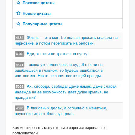
Похожие цитаты
Новые цитаты
Популярные цитаты
Жизнь — это миг. Ее нельзя прожить сначала на
4382
черновике, а потом переписать на беловик.
Бди, копти и не траться на суету!
4318
Такова уж человеческая судьба: если не
4571
ошибаешься в главном, то будешь ошибаться в
частностях. Никто не знает настоящей правды.
Ах, свобода, свобода! Даже намек, даже слабая
5025
надежда на ее возможность дает душе крылья, не
правда ли?
В любовных делах, а особенно в женитьбе,
4398
внушение играет большую роль.
Комментировать могут только зарегистрированные
пользователи