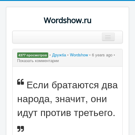
Wordshow.ru
Цитаты
•
Дружба
•
Wordshow
•
6 years ago •
4377 просмотров
Популярные цитаты
Показать комментарии
Авторы
Если братаются два
Поиск
народа, значит, они
идут против третьего.