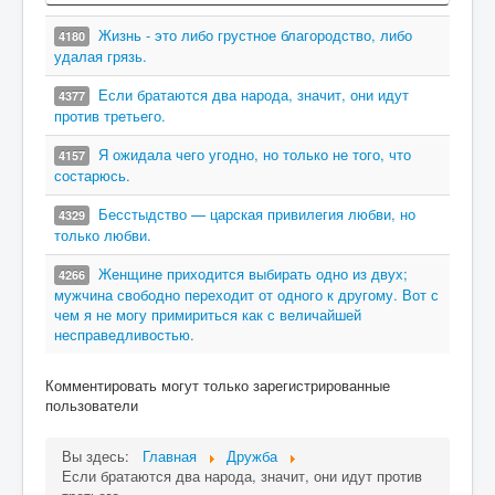
Жизнь - это либо грустное благородство, либо
4180
удалая грязь.
Если братаются два народа, значит, они идут
4377
против третьего.
Я ожидала чего угодно, но только не того, что
4157
состарюсь.
Бесстыдство — царская привилегия любви, но
4329
только любви.
Женщине приходится выбирать одно из двух;
4266
мужчина свободно переходит от одного к другому. Вот с
чем я не могу примириться как с величайшей
несправедливостью.
Комментировать могут только зарегистрированные
пользователи
Вы здесь:
Главная
Дружба
Если братаются два народа, значит, они идут против