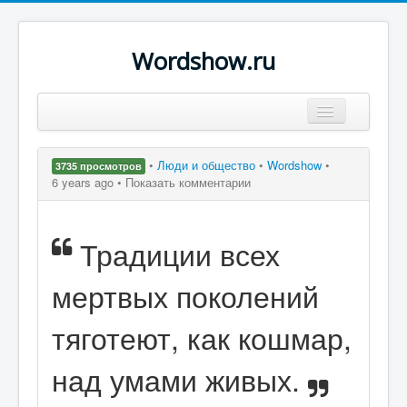
Wordshow.ru
Цитаты
•
Люди и общество
•
Wordshow
•
3735 просмотров
Популярные цитаты
6 years ago •
Показать комментарии
Авторы
Традиции всех
Поиск
мертвых поколений
тяготеют, как кошмар,
над умами живых.