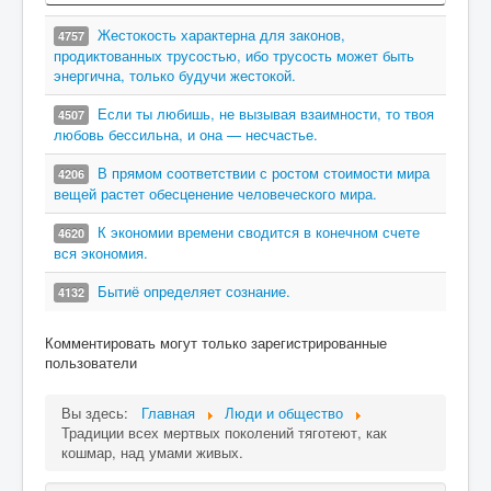
Жестокость характерна для законов,
4757
продиктованных трусостью, ибо трусость может быть
энергична, только будучи жестокой.
Если ты любишь, не вызывая взаимности, то твоя
4507
любовь бессильна, и она — несчастье.
В прямом соответствии с ростом стоимости мира
4206
вещей растет обесценение человеческого мира.
К экономии времени сводится в конечном счете
4620
вся экономия.
Бытиё определяет сознание.
4132
Комментировать могут только зарегистрированные
пользователи
Вы здесь:
Главная
Люди и общество
Традиции всех мертвых поколений тяготеют, как
кошмар, над умами живых.