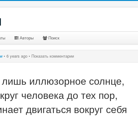
u
аты
Авторы
Поиск
ow
•
6 years ago •
Показать комментарии
ь лишь иллюзорное солнце,
руг человека до тех пор,
инает двигаться вокруг себя