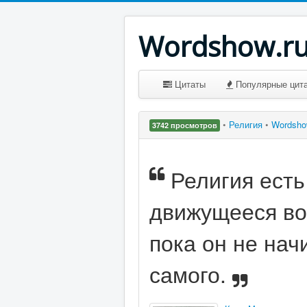
Wordshow.r
Цитаты
Популярные цит
•
Религия
•
Wordsh
3742 просмотров
Религия ест
движущееся вок
пока он не нач
самого.