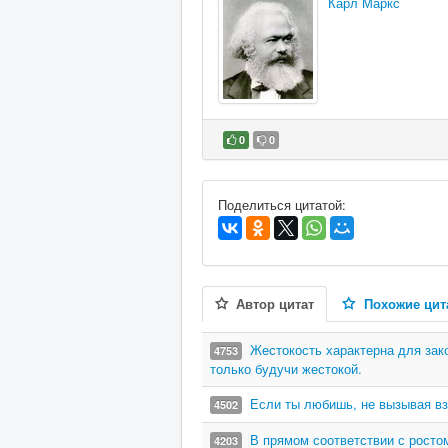
Карл Маркс
0
0
В избранное
Поделиться цитатой:
Автор цитат
Похожие цит
Жестокость характерна для зак
4753
только будучи жестокой.
Если ты любишь, не вызывая вз
4502
В прямом соответствии с росто
4203