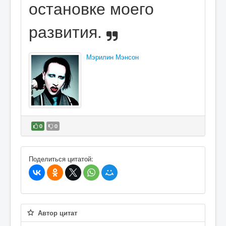
остановке моего
развития.
Мэрилин Мэнсон
0
0
В избранное
Поделиться цитатой:
Автор цитат