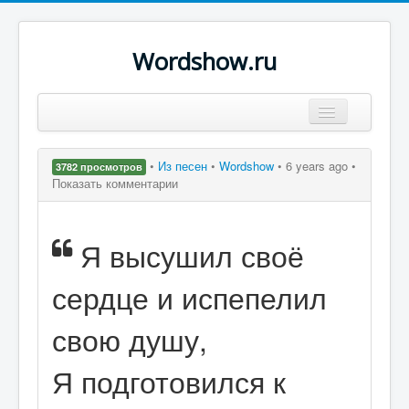
Wordshow.ru
Цитаты
•
Из песен
•
Wordshow
•
6 years ago •
3782 просмотров
Популярные цитаты
Показать комментарии
Авторы
Я высушил своё
Поиск
сердце и испепелил
свою душу,
Я подготовился к