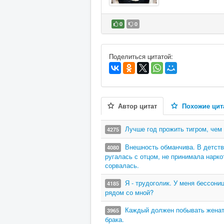
0
0
В избранное
Поделиться цитатой:
Автор цитат
Похожие цит
Лучше год прожить тигром, чем 
4275
Внешность обманчива. В детств
4080
ругалась с отцом, не принимала наркот
сорвалась.
Я - трудоголик. У меня бессони
4185
рядом со мной?
Каждый должен побывать женаты
3965
брака.