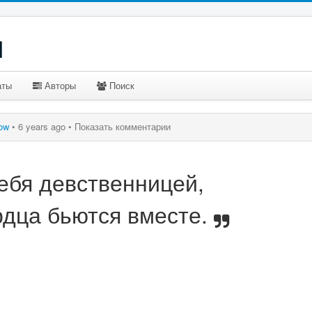
u
аты
Авторы
Поиск
ow
•
6 years ago •
Показать комментарии
ебя девственницей,
рдца бьются вместе.