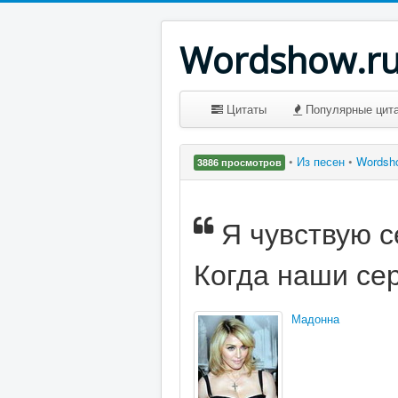
Wordshow.r
Цитаты
Популярные цит
•
Из песен
•
Wordsh
3886 просмотров
Я чувствую с
Когда наши се
Мадонна