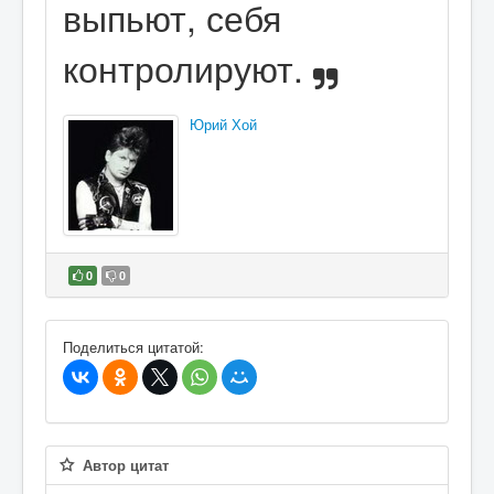
выпьют, себя
контролируют.
Юрий Хой
0
0
В избранное
Поделиться цитатой:
Автор цитат