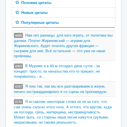
Похожие цитаты
Новые цитаты
Популярные цитаты
Нам нет разницы, для кого играть, от политики мы
4409
далеки. Платит Жириновский — играем для
Жириновского, будет платить другая фракция —
сыграем для неё. Всё остальное — это уже не наши
проблемы.
В Муроме я в 93-м отсидел двое суток - за
4203
концерт: просто, из начальства кто-то пришел, не
понравилось - и…
Я пою так, как мы все разговариваем в жизни,
4107
ничего экстраординарного я со сцены не проповедую.
Я вставляю некоторые слова не из-за того, что
4175
сам очень сильно этого хочу. А оттого, что кругом, куда
ни погляди, грязь, матерщина, несправедливость.
Может быть, со стороны наши песни кажутся грубыми,
некрасивыми, но такова реальность.