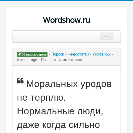
Wordshow.ru
Цитаты
•
Пороки и недостатки
•
Wordshow
•
4108 просмотров
Популярные цитаты
6 years ago •
Показать комментарии
Авторы
Моральных уродов
Поиск
не терплю.
Нормальные люди,
даже когда сильно