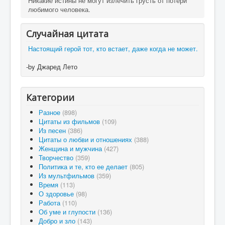
Никакие истины не могут излечить грусть от потери
любимого человека.
Случайная цитата
Настоящий герой тот, кто встает, даже когда не может.
-by Джаред Лето
Категории
Разное
(898)
Цитаты из фильмов
(109)
Из песен
(386)
Цитаты о любви и отношениях
(388)
Женщина и мужчина
(427)
Творчество
(359)
Политика и те, кто ее делает
(805)
Из мультфильмов
(359)
Время
(113)
О здоровье
(98)
Работа
(110)
Об уме и глупости
(136)
Добро и зло
(143)