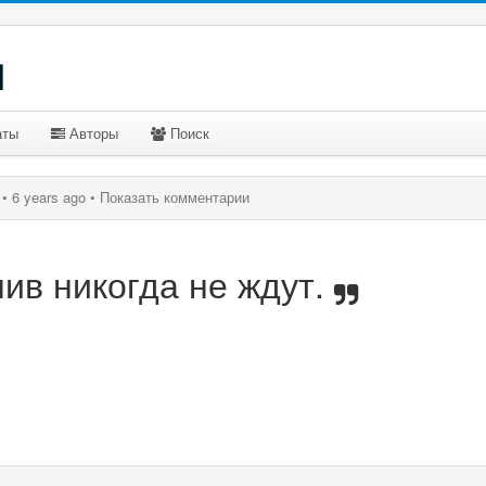
u
аты
Авторы
Поиск
•
6 years ago •
Показать комментарии
ив никогда не ждут.