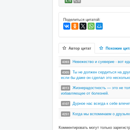
0
0
В избранное
Поделиться цитатой:
Автор цитат
Похожие цит
Невежество и суеверие - вот е
4393
Ты не должен сердиться на друг
4305
если бы даже он сделал это несколько
Жизнерадостность — это не тол
4013
избавляющее от болезней.
Дурное нас всегда к себе влече
4107
Когда мы вспоминаем о друзьях
4251
Комментировать могут только зарегист