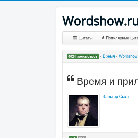
Wordshow.r
Цитаты
Популярные цит
•
Время
•
Wordshow
4024 просмотров
Время и прил
Вальтер Скотт