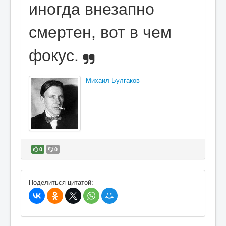
иногда внезапно
смертен, вот в чем
фокус.
Михаил Булгаков
0
0
В избранное
Поделиться цитатой: