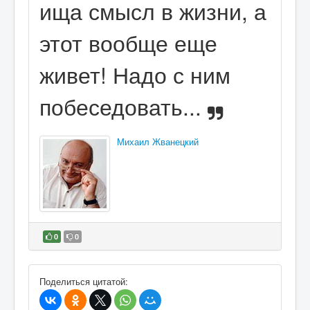
ища смысл в жизни, а
этот вообще еще
живет! Надо с ним
побеседовать...
Михаил Жванецкий
0
0
В избранное
Поделиться цитатой: