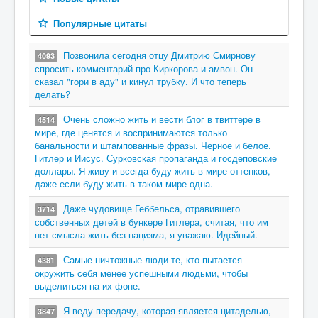
Популярные цитаты
Позвонила сегодня отцу Дмитрию Смирнову
4093
спросить комментарий про Киркорова и амвон. Он
сказал "гори в аду" и кинул трубку. И что теперь
делать?
Очень сложно жить и вести блог в твиттере в
4514
мире, где ценятся и воспринимаются только
банальности и штампованные фразы. Черное и белое.
Гитлер и Иисус. Сурковская пропаганда и госдеповские
доллары. Я живу и всегда буду жить в мире оттенков,
даже если буду жить в таком мире одна.
Даже чудовище Геббельса, отравившего
3714
собственных детей в бункере Гитлера, считая, что им
нет смысла жить без нацизма, я уважаю. Идейный.
Самые ничтожные люди те, кто пытается
4381
окружить себя менее успешными людьми, чтобы
выделиться на их фоне.
Я веду передачу, которая является цитаделью,
3847