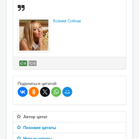
Ксения Собчак
0
0
В избранное
Поделиться цитатой:
Автор цитат
Похожие цитаты
Новые цитаты