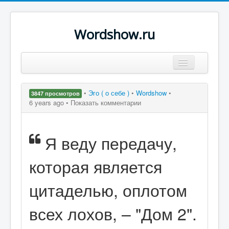
Wordshow.ru
Цитаты
•
Эго ( о себе )
•
Wordshow
•
3847 просмотров
Популярные цитаты
6 years ago •
Показать комментарии
Авторы
Я веду передачу,
Поиск
которая является
цитаделью, оплотом
всех лохов, – "Дом 2".