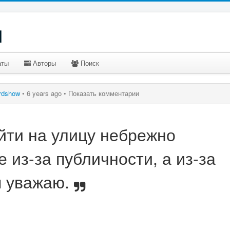
u
аты
Авторы
Поиск
rdshow
•
6 years ago •
Показать комментарии
йти на улицу небрежно
е из-за публичности, а из-за
я уважаю.