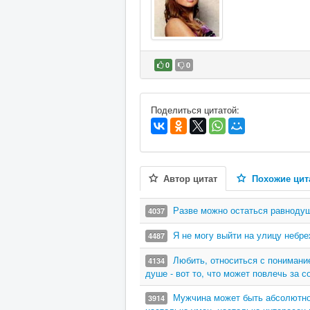
0
0
В избранное
Поделиться цитатой:
Автор цитат
Похожие цит
Разве можно остаться равнодуш
4037
Я не могу выйти на улицу небреж
4487
Любить, относиться с понимани
4134
душе - вот то, что может повлечь за 
Мужчина может быть абсолютно 
3914