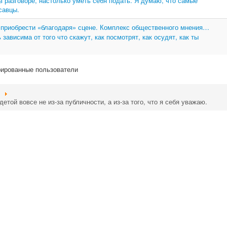
в разговоре, настолько уметь себя подать. Я думаю, что самые
савцы.
 приобрести «благодаря» сцене. Комплекс общественного мнения…
 зависима от того что скажут, как посмотрят, как осудят, как ты
рированные пользователи
етой вовсе не из-за публичности, а из-за того, что я себя уважаю.