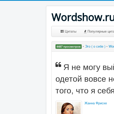
Wordshow.r
Цитаты
Популярные цит
•
Эго ( о себе )
•
Wo
4487 просмотров
Я не могу вы
одетой вовсе н
того, что я себ
Жанна Фриске