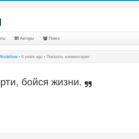
u
аты
Авторы
Поиск
Wordshow
•
6 years ago •
Показать комментарии
рти, бойся жизни.