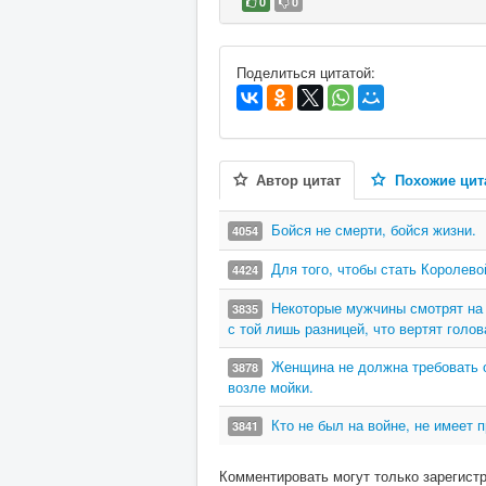
0
0
В избранное
Поделиться цитатой:
Автор цитат
Похожие цит
Бойся не смерти, бойся жизни.
4054
Для того, чтобы стать Королево
4424
Некоторые мужчины смотрят на к
3835
с той лишь разницей, что вертят голов
Женщина не должна требовать о
3878
возле мойки.
Кто не был на войне, не имеет п
3841
Комментировать могут только зарегист