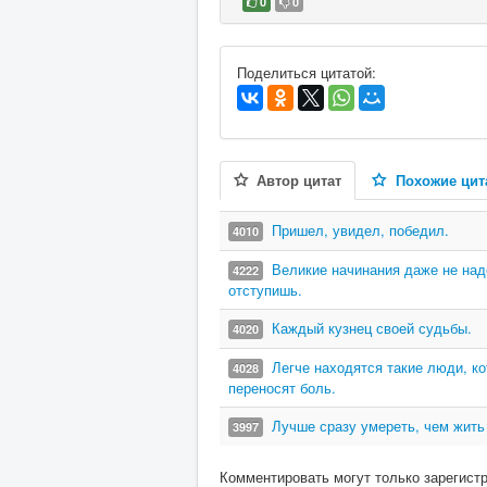
0
0
В избранное
Поделиться цитатой:
Автор цитат
Похожие цит
Пришел, увидел, победил.
4010
Великие начинания даже не надо
4222
отступишь.
Каждый кузнец своей судьбы.
4020
Легче находятся такие люди, ко
4028
переносят боль.
Лучше сразу умереть, чем жить
3997
Комментировать могут только зарегист