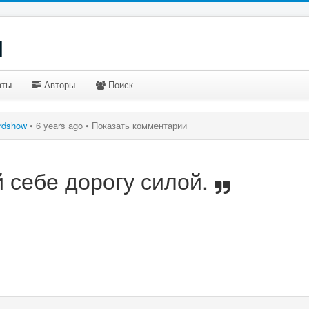
u
аты
Авторы
Поиск
rdshow
•
6 years ago •
Показать комментарии
 себе дорогу силой.