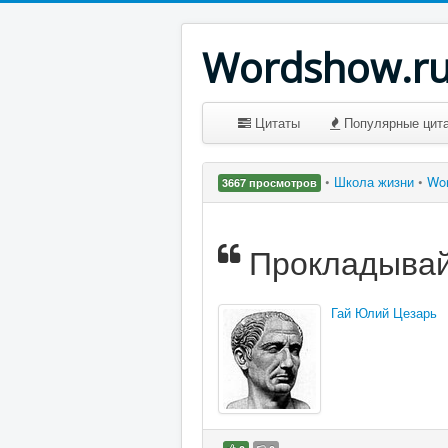
Wordshow.r
Цитаты
Популярные цит
•
Школа жизни
•
Wo
3667 просмотров
Прокладывай
Гай Юлий Цезарь