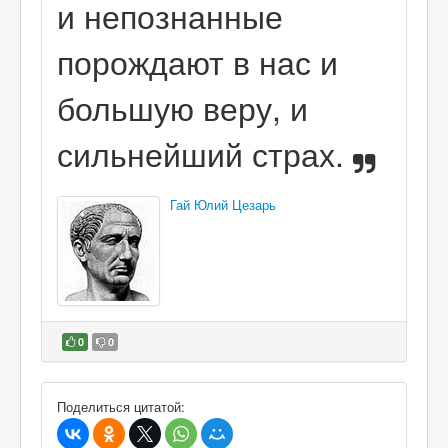
и непознанные
порождают в нас и
большую веру, и
сильнейший страх.
Гай Юлий Цезарь
0
0
В избранное
Поделиться цитатой: