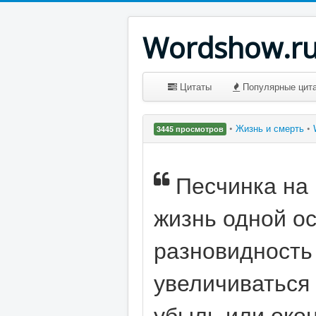
Wordshow.r
Цитаты
Популярные цит
•
Жизнь и смерть
•
3445 просмотров
Песчинка на
жизнь одной ос
разновидность 
увеличиваться 
убыль или окон