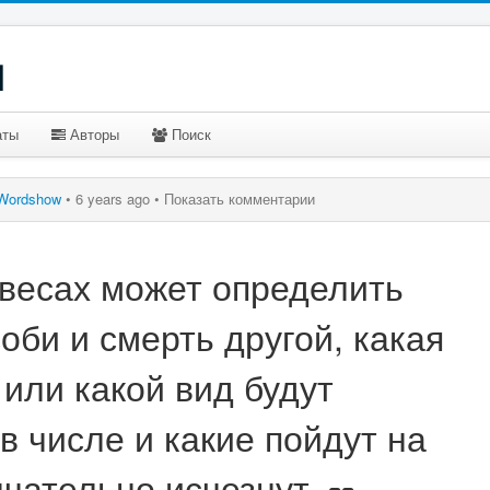
u
аты
Авторы
Поиск
Wordshow
•
6 years ago •
Показать комментарии
 весах может определить
оби и смерть другой, какая
или какой вид будут
в числе и какие пойдут на
чательно исчезнут.