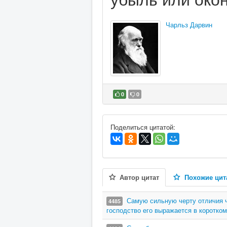
Чарльз Дарвин
0
0
В избранное
Поделиться цитатой:
Автор цитат
Похожие цит
Самую сильную черту отличия ч
4485
господство его выражается в коротко