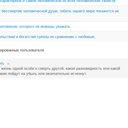
характерное и самое человеческое из всех человеческих свойств.
ет бессмертие человеческой души, гибель нашего мира покажется не
человеком, которого не можешь уважать.
ольствии и богатстве грязны по сравнению с любовью.
рированные пользователи
рть
жизнь одной особи и смерть другой, какая разновидность или какой
акие пойдут на убыль или окончательно исчезнут.