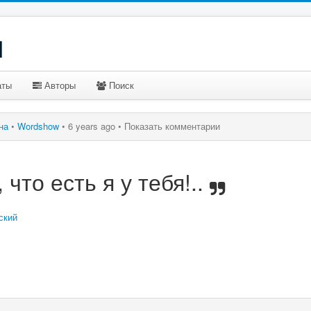
u
аты
Авторы
Поиск
ина
•
Wordshow
•
6 years ago •
Показать комментарии
что есть я у тебя!..
ский