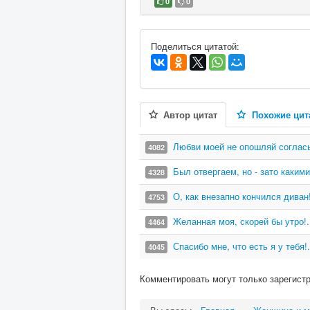
0
0
В избранное
Поделиться цитатой:
Автор цитат
Похожие цит
Любви моей не опошляй соглась
4082
Был отвергаем, но - зато какими!
4328
О, как внезапно кончился диван!
4753
Желанная моя, скорей бы утро!.
4464
Спасибо мне, что есть я у тебя!.
4045
Комментировать могут только зарегист