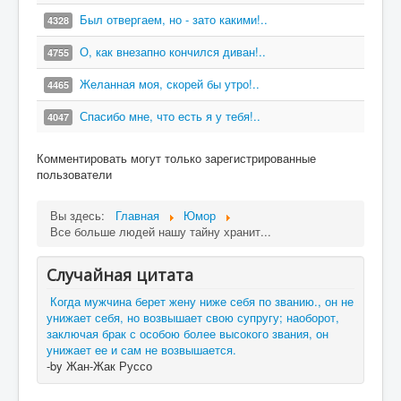
Был отвергаем, но - зато какими!..
4328
О, как внезапно кончился диван!..
4755
Желанная моя, скорей бы утро!..
4465
Спасибо мне, что есть я у тебя!..
4047
Комментировать могут только зарегистрированные
пользователи
Вы здесь:
Главная
Юмор
Все больше людей нашу тайну хранит...
Случайная цитата
Когда мужчина берет жену ниже себя по званию., он не
унижает себя, но возвышает свою супругу; наоборот,
заключая брак с особою более высокого звания, он
унижает ее и сам не возвышается.
-by Жан-Жак Руссо