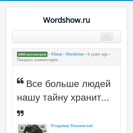
Wordshow.ru
Цитаты
•
Юмор
•
Wordshow
•
6 years ago •
3499 просмотров
Популярные цитаты
Показать комментарии
Авторы
Все больше людей
Поиск
нашу тайну хранит...
Владимир Вишневский