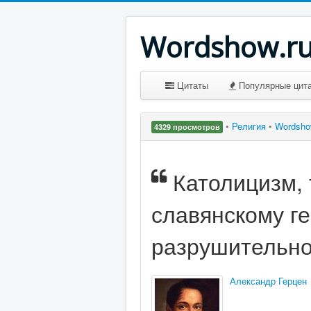
Wordshow.r
Цитаты
Популярные цит
•
Религия
•
Wordsh
4329 просмотров
Католицизм,
славянскому ге
разрушительно.
Александр Герцен