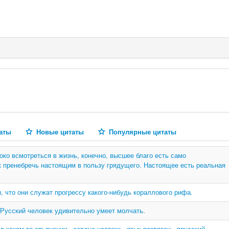
аты
Новые цитаты
Популярные цитаты
око всмотреться в жизнь, конечно, высшее благо есть само
ак пренебречь настоящим в пользу грядущего. Настоящее есть реальная
, что они служат прогрессу какого-нибудь кораллового рифа.
. Русский человек удивительно умеет молчать.
в каком-то опьянении - сердце настежь, язык развязан,- прусский