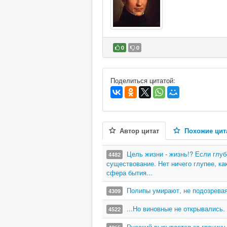
0
0
В избранное
Поделиться цитатой:
Автор цитат
Похожие цит
Цель жизни - жизнь!? Если глуб
4482
существование. Нет ничего глупее, к
сфера бытия...
Полипы умирают, не подозревая
4309
...Но виновные не открывались
4522
Русский вырывается за границу 