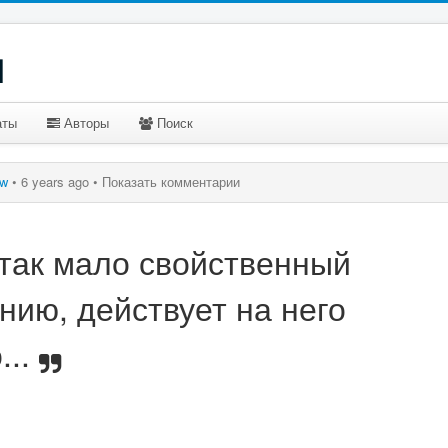
u
аты
Авторы
Поиск
ow
•
6 years ago •
Показать комментарии
 так мало свойственный
нию, действует на него
..