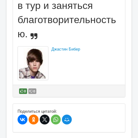
в тур и заняться
благотворительность
ю.
Джастин Бибер
0
0
В избранное
Поделиться цитатой: