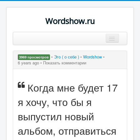
Wordshow.ru
Цитаты
•
Эго ( о себе )
•
Wordshow
•
3969 просмотров
Популярные цитаты
6 years ago •
Показать комментарии
Авторы
Когда мне будет 17
Поиск
я хочу, что бы я
выпустил новый
альбом, отправиться