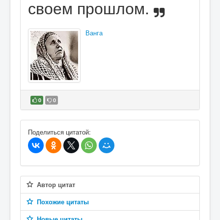
своем прошлом.
Ванга
0
0
В избранное
Поделиться цитатой:
Автор цитат
Похожие цитаты
Новые цитаты