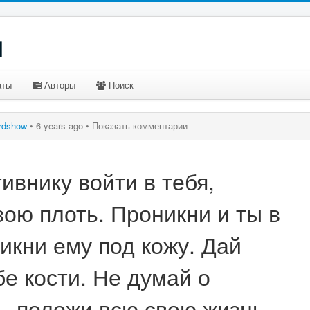
u
аты
Авторы
Поиск
rdshow
•
6 years ago •
Показать комментарии
ивнику войти в тебя,
вою плоть. Проникни и ты в
никни ему под кожу. Дай
е кости. Не думай о
— положи всю свою жизнь