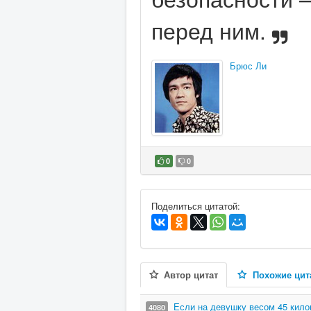
перед ним.
Брюс Ли
0
0
В избранное
Поделиться цитатой:
Автор цитат
Похожие цит
Если на девушку весом 45 килог
4080