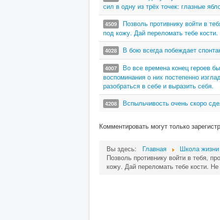
сил в одну из трёх точек: глазные ябл
Позволь противнику войти в теб
4509
под кожу. Дай переломать тебе кости
В бою всегда побеждает спонта
4028
Во все времена конец героев бы
4007
воспоминания о них постепенно изгла
разобраться в себе и выразить себя.
Вспыльчивость очень скоро сдел
4208
Комментировать могут только зарегист
Вы здесь:
Главная
Школа жизни
Позволь противнику войти в тебя, про
кожу. Дай переломать тебе кости. Н