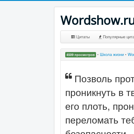
Wordshow.r
Цитаты
Популярные цит
•
Школа жизни
•
Wo
4509 просмотров
Позволь прот
проникнуть в т
его плоть, про
переломать теб
безопасности 