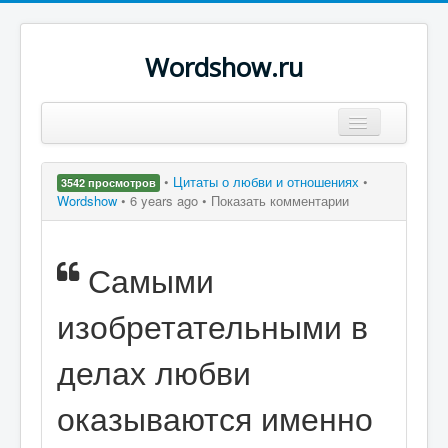
Wordshow.ru
Цитаты
•
Цитаты о любви и отношениях
•
3542 просмотров
Популярные цитаты
Wordshow
•
6 years ago •
Показать комментарии
Авторы
Самыми
Поиск
изобретательными в
делах любви
оказываются именно