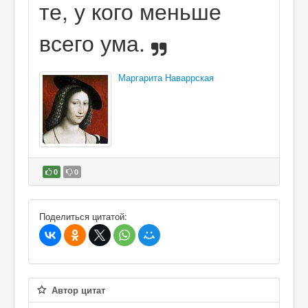
те, у кого меньше
всего ума.
Маргарита Наваррская
0
0
В избранное
Поделиться цитатой:
Автор цитат