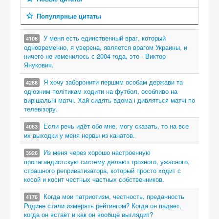
Популярные цитаты
У меня есть единственный враг, который
4106
одновременно, я уверена, является врагом Украины, и
ничего не изменилось с 2004 года, это - Виктор
Янукович.
Я хочу заборонити першим особам держави та
4288
одіозним політикам ходити на футбол, особливо на
вирішальні матчі. Хай сидять вдома і дивляться матчі по
телевізору.
Если речь идёт обо мне, могу сказать, то на все
4083
их выходки у меня нервы из канатов.
Из меня через хорошо настроенную
3926
пропагандистскую систему делают грозного, ужасного,
страшного реприватизатора, который просто ходит с
косой и косит честных частных собственников.
Когда мои патриотизм, честность, преданность
4176
Родине стали измерять рейтингом? Когда он падает,
когда он встаёт и как он вообще выглядит?