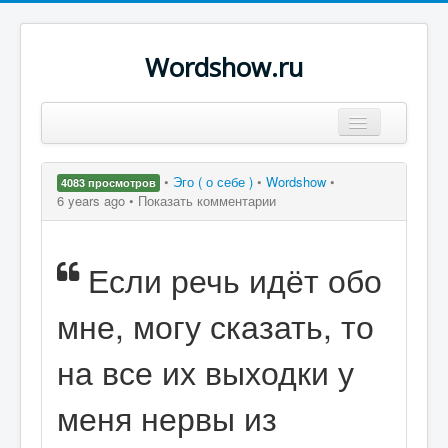
Wordshow.ru
Цитаты
•
Эго ( о себе )
•
Wordshow
•
4083 просмотров
Популярные цитаты
6 years ago •
Показать комментарии
Авторы
Если речь идёт обо
Поиск
мне, могу сказать, то
на все их выходки у
меня нервы из