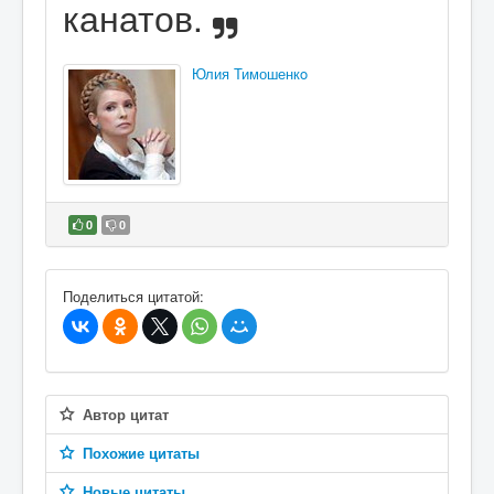
канатов.
Юлия Тимошенкo
0
0
В избранное
Поделиться цитатой:
Автор цитат
Похожие цитаты
Новые цитаты